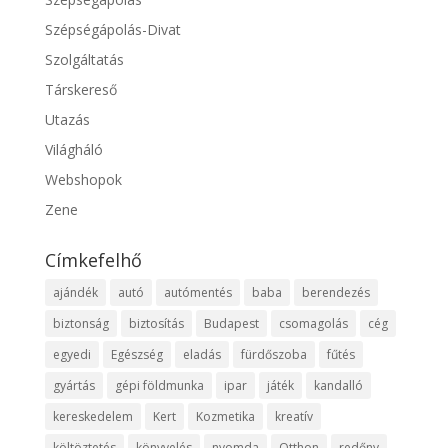
Szépségápolás-Divat
Szolgáltatás
Társkereső
Utazás
Világháló
Webshopok
Zene
Címkefelhő
ajándék
autó
autómentés
baba
berendezés
biztonság
biztosítás
Budapest
csomagolás
cég
egyedi
Egészség
eladás
fürdőszoba
fűtés
gyártás
gépi földmunka
ipar
játék
kandalló
kereskedelem
Kert
Kozmetika
kreatív
költöztetés
könyvelés
nyomda
Otthon
redőny