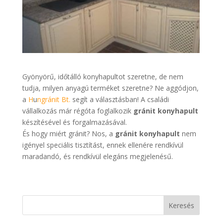
Gyönyörű, időtálló konyhapultot szeretne, de nem
tudja, milyen anyagú terméket szeretne? Ne aggódjon,
a
H
u
ngránit Bt.
segít a választásban! A családi
vállalkozás már régóta foglalkozik
gránit konyhapult
készítésével és forgalmazásával.
És hogy miért gránit? Nos, a
gránit konyhapult
nem
igényel speciális tisztítást, ennek ellenére rendkívül
maradandó, és rendkívül elegáns megjelenésű.