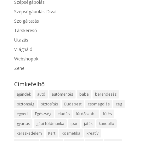
Szépségápolás
Szépségápolás-Divat
Szolgáltatás
Társkereső
Utazás
Világháló
Webshopok
Zene
Címkefelhő
ajándék
autó
autómentés
baba
berendezés
biztonság
biztosítás
Budapest
csomagolás
cég
egyedi
Egészség
eladás
fürdőszoba
fűtés
gyártás
gépi földmunka
ipar
játék
kandalló
kereskedelem
Kert
Kozmetika
kreatív