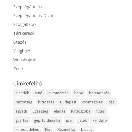
Szépségápolás
Szépségápolás-Divat
Szolgáltatás
Társkereső
Utazás
Világháló
Webshopok
Zene
Címkefelhő
ajándék
autó
autómentés
baba
berendezés
biztonság
biztosítás
Budapest
csomagolás
cég
egyedi
Egészség
eladás
fürdőszoba
fűtés
gyártás
gépi földmunka
ipar
játék
kandalló
kereskedelem
Kert
Kozmetika
kreatív