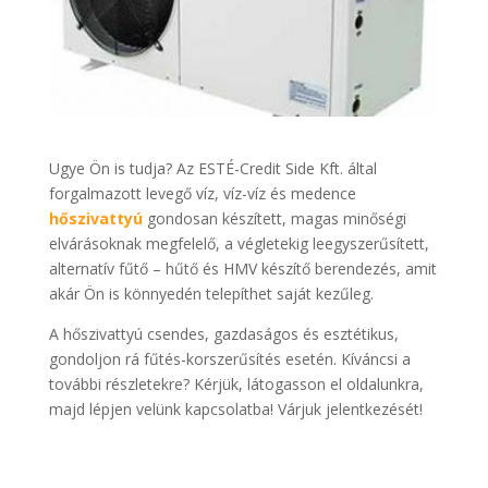
Ugye Ön is tudja? Az ESTÉ-Credit Side Kft. által
forgalmazott levegő víz, víz-víz és medence
hőszivattyú
gondosan készített, magas minőségi
elvárásoknak megfelelő, a végletekig leegyszerűsített,
alternatív fűtő – hűtő és HMV készítő berendezés, amit
akár Ön is könnyedén telepíthet saját kezűleg.
A hőszivattyú csendes, gazdaságos és esztétikus,
gondoljon rá fűtés-korszerűsítés esetén. Kíváncsi a
további részletekre? Kérjük, látogasson el oldalunkra,
majd lépjen velünk kapcsolatba! Várjuk jelentkezését!