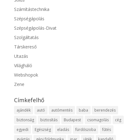
Számítástechnika
Szépségápolás
Szépségápolás-Divat
Szolgáltatás
Társkereső
Utazás
Világháló
Webshopok
Zene
Címkefelhő
ajándék
autó
autómentés
baba
berendezés
biztonság
biztosítás
Budapest
csomagolás
cég
egyedi
Egészség
eladás
fürdőszoba
fűtés
gyártás
gépi földmunka
ipar
játék
kandalló