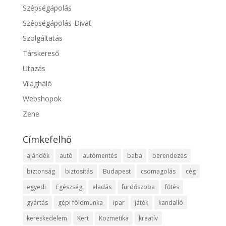
Szépségápolás
Szépségápolás-Divat
Szolgáltatás
Társkereső
Utazás
Világháló
Webshopok
Zene
Címkefelhő
ajándék
autó
autómentés
baba
berendezés
biztonság
biztosítás
Budapest
csomagolás
cég
egyedi
Egészség
eladás
fürdőszoba
fűtés
gyártás
gépi földmunka
ipar
játék
kandalló
kereskedelem
Kert
Kozmetika
kreatív