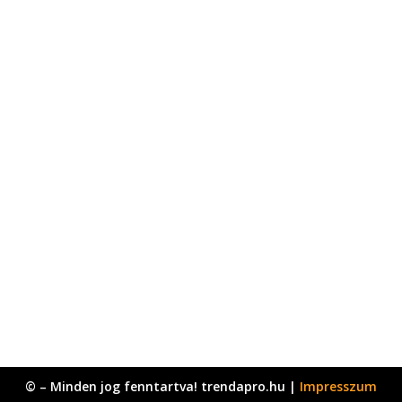
© – Minden jog fenntartva! trendapro.hu |
Impresszum