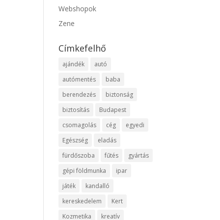
Webshopok
Zene
Címkefelhő
ajándék
autó
autómentés
baba
berendezés
biztonság
biztosítás
Budapest
csomagolás
cég
egyedi
Egészség
eladás
fürdőszoba
fűtés
gyártás
gépi földmunka
ipar
játék
kandalló
kereskedelem
Kert
Kozmetika
kreatív