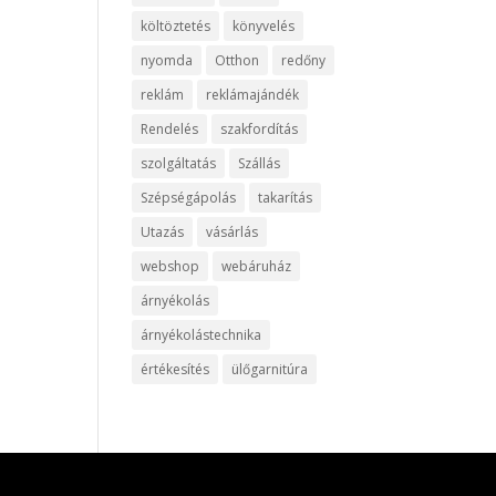
költöztetés
könyvelés
nyomda
Otthon
redőny
reklám
reklámajándék
Rendelés
szakfordítás
szolgáltatás
Szállás
Szépségápolás
takarítás
Utazás
vásárlás
webshop
webáruház
árnyékolás
árnyékolástechnika
értékesítés
ülőgarnitúra