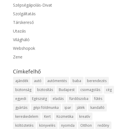
Szépségápolás-Divat
Szolgáltatás
Társkereső
Utazás
Világháló
Webshopok
Zene
Címkefelhő
ajándék
autó
autómentés
baba
berendezés
biztonság
biztosítás
Budapest
csomagolás
cég
egyedi
Egészség
eladás
fürdőszoba
fűtés
gyártás
gépi földmunka
ipar
játék
kandalló
kereskedelem
Kert
Kozmetika
kreatív
költöztetés
könyvelés
nyomda
Otthon
redőny