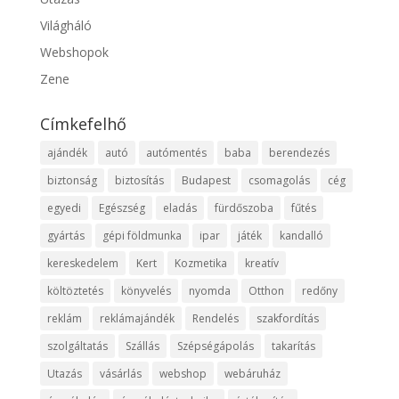
Világháló
Webshopok
Zene
Címkefelhő
ajándék
autó
autómentés
baba
berendezés
biztonság
biztosítás
Budapest
csomagolás
cég
egyedi
Egészség
eladás
fürdőszoba
fűtés
gyártás
gépi földmunka
ipar
játék
kandalló
kereskedelem
Kert
Kozmetika
kreatív
költöztetés
könyvelés
nyomda
Otthon
redőny
reklám
reklámajándék
Rendelés
szakfordítás
szolgáltatás
Szállás
Szépségápolás
takarítás
Utazás
vásárlás
webshop
webáruház