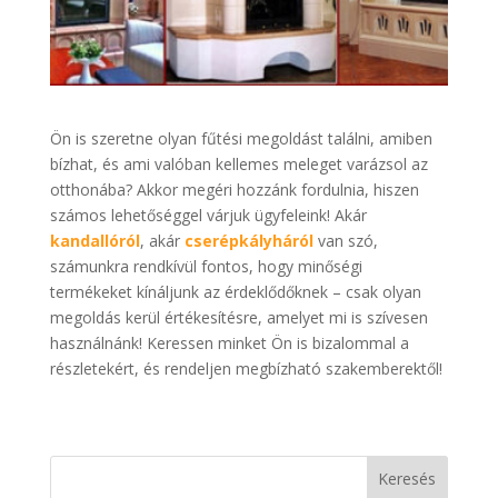
Ön is szeretne olyan fűtési megoldást találni, amiben
bízhat, és ami valóban kellemes meleget varázsol az
otthonába? Akkor megéri hozzánk fordulnia, hiszen
számos lehetőséggel várjuk ügyfeleink! Akár
kandallóról
, akár
cserépkályháról
van szó,
számunkra rendkívül fontos, hogy minőségi
termékeket kínáljunk az érdeklődőknek – csak olyan
megoldás kerül értékesítésre, amelyet mi is szívesen
használnánk! Keressen minket Ön is bizalommal a
részletekért, és rendeljen megbízható szakemberektől!