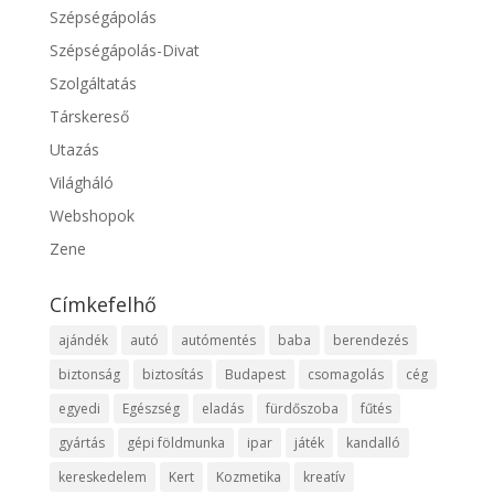
Szépségápolás
Szépségápolás-Divat
Szolgáltatás
Társkereső
Utazás
Világháló
Webshopok
Zene
Címkefelhő
ajándék
autó
autómentés
baba
berendezés
biztonság
biztosítás
Budapest
csomagolás
cég
egyedi
Egészség
eladás
fürdőszoba
fűtés
gyártás
gépi földmunka
ipar
játék
kandalló
kereskedelem
Kert
Kozmetika
kreatív