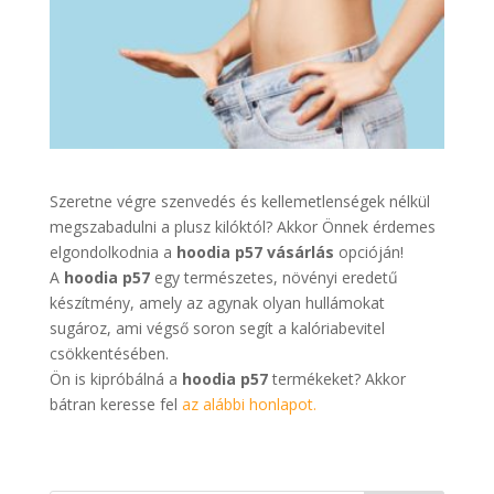
Szeretne végre szenvedés és kellemetlenségek nélkül
megszabadulni a plusz kilóktól? Akkor Önnek érdemes
elgondolkodnia a
hoodia p57 vásárlás
opcióján!
A
hoodia p57
egy természetes, növényi eredetű
készítmény, amely az agynak olyan hullámokat
sugároz, ami végső soron segít a kalóriabevitel
csökkentésében.
Ön is kipróbálná a
hoodia p57
termékeket? Akkor
bátran keresse fel
az alábbi honlapot.