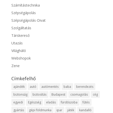
Számítástechnika
Szépségápolás
Szépségápolás-Divat
Szolgáltatás
Társkereső
Utazás
Világháló
Webshopok
Zene
Címkefelhő
ajándék
autó
autómentés
baba
berendezés
biztonság
biztosítás
Budapest
csomagolás
cég
egyedi
Egészség
eladás
fürdőszoba
fűtés
gyártás
gépi földmunka
ipar
játék
kandalló