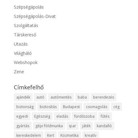
Szépségápolás
Szépségápolás-Divat
Szolgáltatás
Társkereső
Utazás
Világháló
Webshopok
Zene
Címkefelhő
ajándék
autó
autómentés
baba
berendezés
biztonság
biztosítás
Budapest
csomagolás
cég
egyedi
Egészség
eladás
fürdőszoba
fűtés
gyártás
gépi földmunka
ipar
játék
kandalló
kereskedelem
Kert
Kozmetika
kreatív