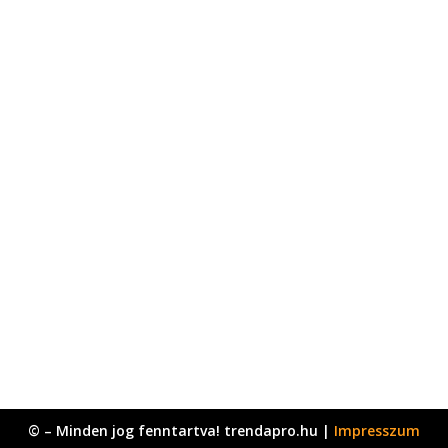
© – Minden jog fenntartva! trendapro.hu |
Impresszum