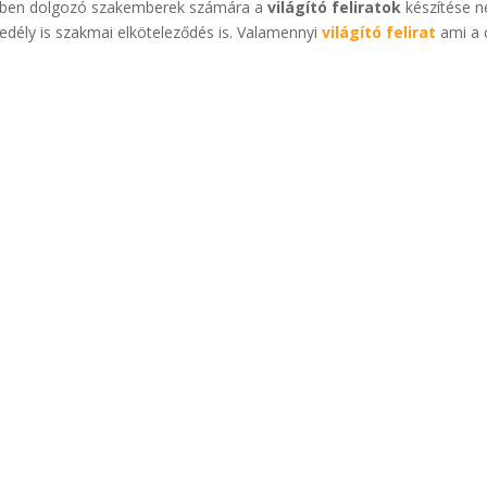
cégben dolgozó szakemberek számára a
világító feliratok
készítése 
ély is szakmai elköteleződés is. Valamennyi
világító felirat
ami a 