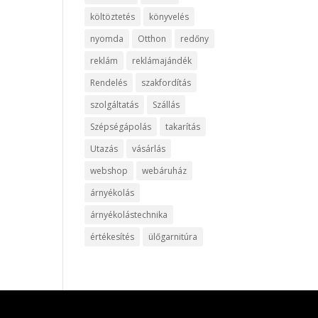
költöztetés
könyvelés
nyomda
Otthon
redőny
reklám
reklámajándék
Rendelés
szakfordítás
szolgáltatás
Szállás
Szépségápolás
takarítás
Utazás
vásárlás
webshop
webáruház
árnyékolás
árnyékolástechnika
értékesítés
ülőgarnitúra