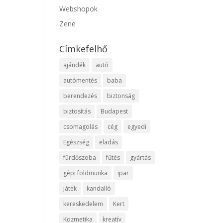
Webshopok
Zene
Címkefelhő
ajándék
autó
autómentés
baba
berendezés
biztonság
biztosítás
Budapest
csomagolás
cég
egyedi
Egészség
eladás
fürdőszoba
fűtés
gyártás
gépi földmunka
ipar
játék
kandalló
kereskedelem
Kert
Kozmetika
kreatív