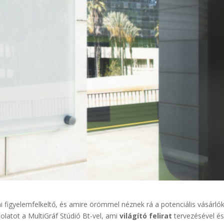
i figyelemfelkeltő, és amire örömmel néznek rá a potenciális vásárló
latot a MultiGráf Stúdió Bt-vel, ami
világító felirat
tervezésével é