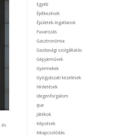
Egyéb
Építkezések
Épületek-Ingatlanok
Fuvarozás
Gasztronómia
Gazdasági szolgáltatás
Gépjárművek
Gyermekek
Gyógyászati kezelések
Hirdetések
Idegenforgalom
Ipar
Játékok
Képzések
k és
s
Kikapcsolódás