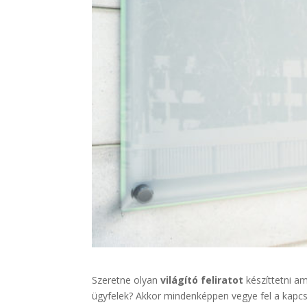
Szeretne olyan
világító feliratot
készíttetni am
ügyfelek? Akkor mindenképpen vegye fel a kapcso