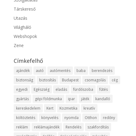
Társkereső
Utazás
Világháló
Webshopok
Zene
Címkefelhő
ajándék
autó
autómentés
baba
berendezés
biztonság
biztosítás
Budapest
csomagolás
cég
egyedi
Egészség
eladás
fürdőszoba
fűtés
gyártás
gépi földmunka
ipar
játék
kandalló
kereskedelem
Kert
Kozmetika
kreatív
költöztetés
könyvelés
nyomda
Otthon
redőny
reklám
reklámajándék
Rendelés
szakfordítás