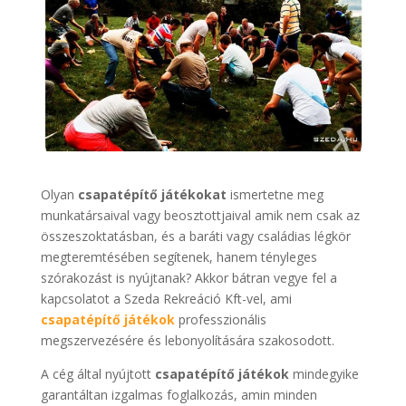
Olyan
csapatépítő játékokat
ismertetne meg
munkatársaival vagy beosztottjaival amik nem csak az
összeszoktatásban, és a baráti vagy családias légkör
megteremtésében segítenek, hanem tényleges
szórakozást is nyújtanak? Akkor bátran vegye fel a
kapcsolatot a Szeda Rekreáció Kft-vel, ami
csapatépítő játékok
professzionális
megszervezésére és lebonyolítására szakosodott.
A cég által nyújtott
csapatépítő játékok
mindegyike
garantáltan izgalmas foglalkozás, amin minden