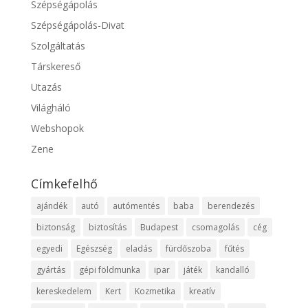
Szépségápolás
Szépségápolás-Divat
Szolgáltatás
Társkereső
Utazás
Világháló
Webshopok
Zene
Címkefelhő
ajándék
autó
autómentés
baba
berendezés
biztonság
biztosítás
Budapest
csomagolás
cég
egyedi
Egészség
eladás
fürdőszoba
fűtés
gyártás
gépi földmunka
ipar
játék
kandalló
kereskedelem
Kert
Kozmetika
kreatív