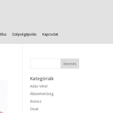
tílus
Szépségápolás
Kapcsolat
Kategóriák
Adás-Vétel
Álláslehetőség
Biznisz
Divat