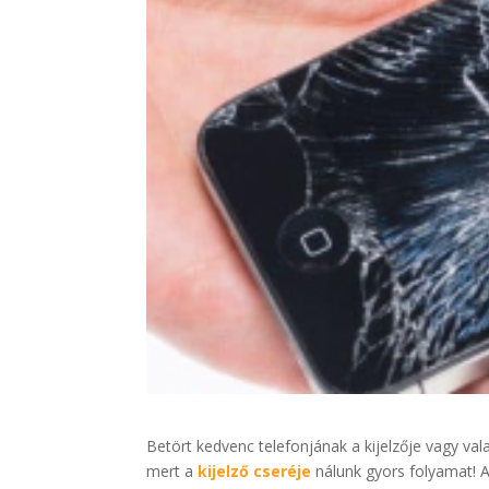
Betört kedvenc telefonjának a kijelzője vagy va
mert a
kijelző cseréje
nálunk gyors folyamat! A