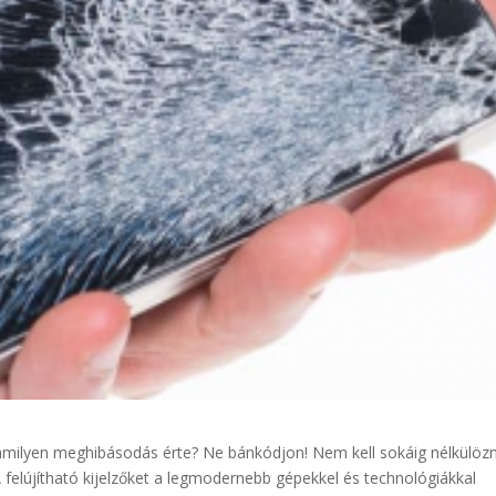
lamilyen meghibásodás érte? Ne bánkódjon! Nem kell sokáig nélkülözn
 felújítható kijelzőket a legmodernebb gépekkel és technológiákkal