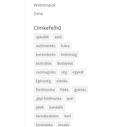
Webshopok
Zene
Címkefelhő
ajándék
autó
autómentés
baba
berendezés
biztonság
biztosítás
Budapest
csomagolás
cég
egyedi
Egészség
eladás
fürdőszoba
fűtés
gyártás
gépi földmunka
ipar
játék
kandalló
kereskedelem
Kert
Kozmetika
kreatív