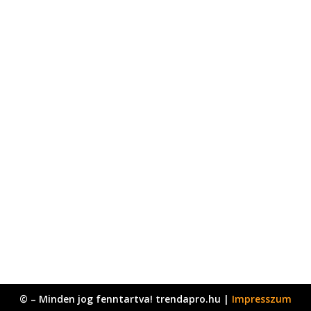
© – Minden jog fenntartva! trendapro.hu |
Impresszum