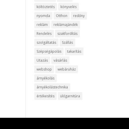
költöztetés
könyvelés
nyomda
Otthon
redőny
reklám
reklámajándék
Rendelés
szakfordítás
szolgáltatás
Szállás
Szépségápolás
takarítás
Utazás
vásárlás
webshop
webáruház
árnyékolás
árnyékolástechnika
értékesítés
ülőgarnitúra