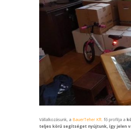
Vállalkozásunk, a
BauerTeher Kft.
fő profilja a
k
teljes körű segítséget nyújtunk, így jelen