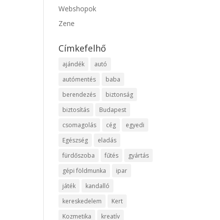
Webshopok
Zene
Címkefelhő
ajándék
autó
autómentés
baba
berendezés
biztonság
biztosítás
Budapest
csomagolás
cég
egyedi
Egészség
eladás
fürdőszoba
fűtés
gyártás
gépi földmunka
ipar
játék
kandalló
kereskedelem
Kert
Kozmetika
kreatív