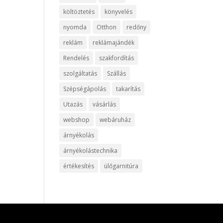
költöztetés
könyvelés
nyomda
Otthon
redőny
reklám
reklámajándék
Rendelés
szakfordítás
szolgáltatás
Szállás
Szépségápolás
takarítás
Utazás
vásárlás
webshop
webáruház
árnyékolás
árnyékolástechnika
értékesítés
ülőgarnitúra