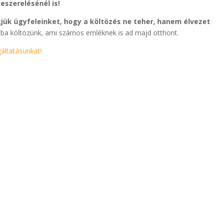
zeszerelésénél is!
jük ügyfeleinket, hogy a költözés ne teher, hanem élvezet
onba költözünk, ami számos emléknek is ad majd otthont.
áltatásunkat!