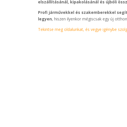
elszállításánál, kipakolásánál és újbóli öss
Profi járművekkel és szakemberekkel segít
legyen
, hiszen ilyenkor mégiscsak egy új otth
Tekintse meg oldalunkat, és vegye igénybe szolg