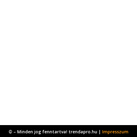
© – Minden jog fenntartva! trendapro.hu |
Impresszum