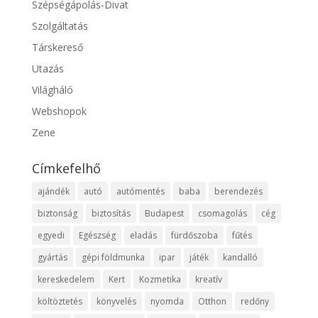
Szépségápolás-Divat
Szolgáltatás
Társkereső
Utazás
Világháló
Webshopok
Zene
Címkefelhő
ajándék
autó
autómentés
baba
berendezés
biztonság
biztosítás
Budapest
csomagolás
cég
egyedi
Egészség
eladás
fürdőszoba
fűtés
gyártás
gépi földmunka
ipar
játék
kandalló
kereskedelem
Kert
Kozmetika
kreatív
költöztetés
könyvelés
nyomda
Otthon
redőny