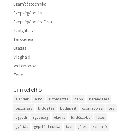
Számítástechnika
Szépségápolás
Szépségápolás-Divat
Szolgáltatás
Társkereső
Utazás
Világháló
Webshopok
Zene
Címkefelhő
ajándék
autó
autómentés
baba
berendezés
biztonság
biztosítás
Budapest
csomagolás
cég
egyedi
Egészség
eladás
fürdőszoba
fűtés
gyártás
gépi földmunka
ipar
játék
kandalló