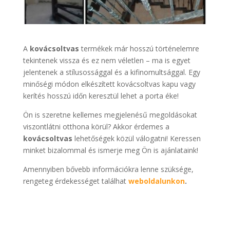
A
kovácsoltvas
termékek már hosszú történelemre
tekintenek vissza és ez nem véletlen – ma is egyet
jelentenek a stílusossággal és a kifinomultsággal. Egy
minőségi módon elkészített kovácsoltvas kapu vagy
kerítés hosszú időn keresztül lehet a porta éke!
Ön is szeretne kellemes megjelenésű megoldásokat
viszontlátni otthona körül? Akkor érdemes a
kovácsoltvas
lehetőségek közül válogatni! Keressen
minket bizalommal és ismerje meg Ön is ajánlataink!
Amennyiben bővebb információkra lenne szüksége,
rengeteg érdekességet találhat
weboldalunkon
.