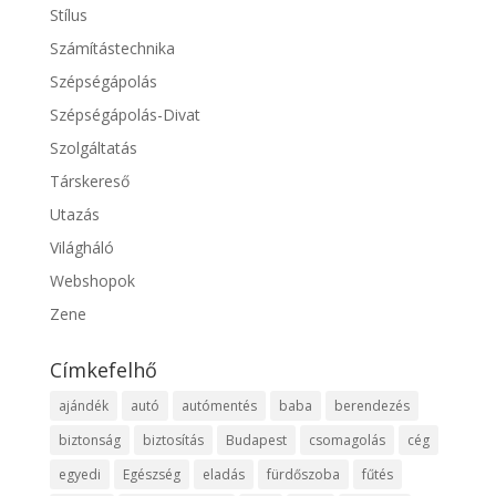
Stílus
Számítástechnika
Szépségápolás
Szépségápolás-Divat
Szolgáltatás
Társkereső
Utazás
Világháló
Webshopok
Zene
Címkefelhő
ajándék
autó
autómentés
baba
berendezés
biztonság
biztosítás
Budapest
csomagolás
cég
egyedi
Egészség
eladás
fürdőszoba
fűtés