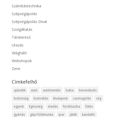
Számítástechnika
Szépségápolás
Szépségápolás-Divat
Szolgáltatás
Társkereső
Utazás
Világháló
Webshopok
Zene
Címkefelhő
ajándék
autó
autómentés
baba
berendezés
biztonság
biztosítás
Budapest
csomagolás
cég
egyedi
Egészség
eladás
fürdőszoba
fűtés
gyártás
gépi földmunka
ipar
játék
kandalló