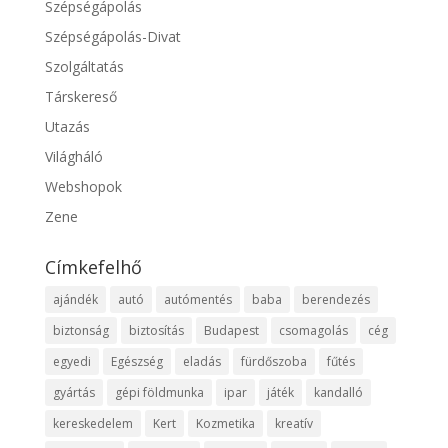
Szépségápolás
Szépségápolás-Divat
Szolgáltatás
Társkereső
Utazás
Világháló
Webshopok
Zene
Címkefelhő
ajándék
autó
autómentés
baba
berendezés
biztonság
biztosítás
Budapest
csomagolás
cég
egyedi
Egészség
eladás
fürdőszoba
fűtés
gyártás
gépi földmunka
ipar
játék
kandalló
kereskedelem
Kert
Kozmetika
kreatív