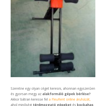
Szeretne egy olyan céget keresni, ahonnan egyszerűen
és gyorsan megy az
alakformáló gépek bérlése?
Akkor bátran keresse fel
a FleuRent online áruházát,
ahol minőségi
térdmozgató gépeket
és
kockahas