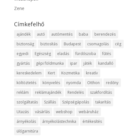
Zene
Címkefelhő
ajándék
autó
autómentés
baba
berendezés
biztonság
biztosítás
Budapest
csomagolás
cég
egyedi
Egészség
eladás
fürdőszoba
fűtés
gyártás
gépi földmunka
ipar
játék
kandalló
kereskedelem
Kert
Kozmetika
kreatív
költöztetés
könyvelés
nyomda
Otthon
redőny
reklám
reklámajándék
Rendelés
szakfordítás
szolgáltatás
Szállás
Szépségápolás
takarítás
Utazás
vásárlás
webshop
webáruház
árnyékolás
árnyékolástechnika
értékesítés
ülőgarnitúra