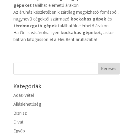
gépeket
találhat elérhető árakon.
Az áruház készletében kizárólag megbízható forrásból,
nagynevű cégektől származó
kockahas gépek
és
térdmozgató gépek
találhatók elérhető árakon.
Ha Ön is vásárolna ilyen
kockahas gépeket,
akkor
bátran látogasson el a FleuRent áruházába!
Kategóriák
Adás-Vétel
Álláslehetőség
Biznisz
Divat
Egyéb