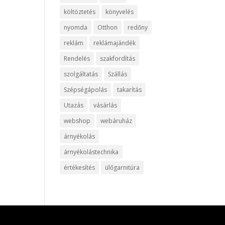
költöztetés
könyvelés
nyomda
Otthon
redőny
reklám
reklámajándék
Rendelés
szakfordítás
szolgáltatás
Szállás
Szépségápolás
takarítás
Utazás
vásárlás
webshop
webáruház
árnyékolás
árnyékolástechnika
értékesítés
ülőgarnitúra