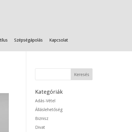
tílus
Szépségápolás
Kapcsolat
Kategóriák
Adás-Vétel
Álláslehetőség
Biznisz
Divat