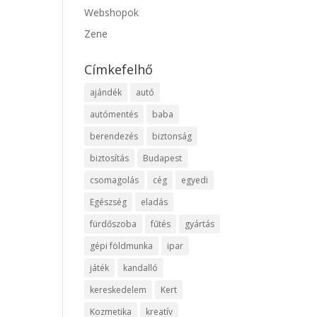
Webshopok
Zene
Címkefelhő
ajándék
autó
autómentés
baba
berendezés
biztonság
biztosítás
Budapest
csomagolás
cég
egyedi
Egészség
eladás
fürdőszoba
fűtés
gyártás
gépi földmunka
ipar
játék
kandalló
kereskedelem
Kert
Kozmetika
kreatív