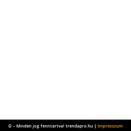
© – Minden jog fenntartva! trendapro.hu |
Impresszum