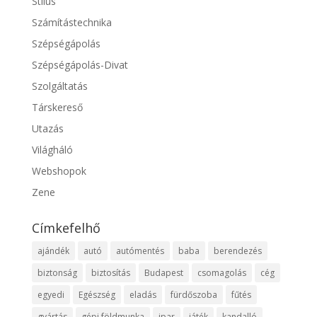
Stílus
Számítástechnika
Szépségápolás
Szépségápolás-Divat
Szolgáltatás
Társkereső
Utazás
Világháló
Webshopok
Zene
Címkefelhő
ajándék
autó
autómentés
baba
berendezés
biztonság
biztosítás
Budapest
csomagolás
cég
egyedi
Egészség
eladás
fürdőszoba
fűtés
gyártás
gépi földmunka
ipar
játék
kandalló