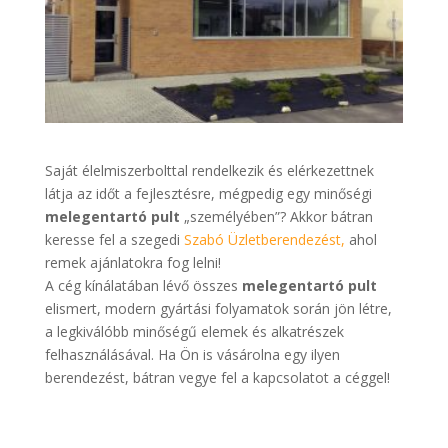
Saját élelmiszerbolttal rendelkezik és elérkezettnek
látja az időt a fejlesztésre, mégpedig egy minőségi
melegentartó pult
„személyében”? Akkor bátran
keresse fel a szegedi
Szabó Üzletberendezést,
ahol
remek ajánlatokra fog lelni!
A cég kínálatában lévő összes
melegentartó pult
elismert, modern gyártási folyamatok során jön létre,
a legkiválóbb minőségű elemek és alkatrészek
felhasználásával. Ha Ön is vásárolna egy ilyen
berendezést, bátran vegye fel a kapcsolatot a céggel!