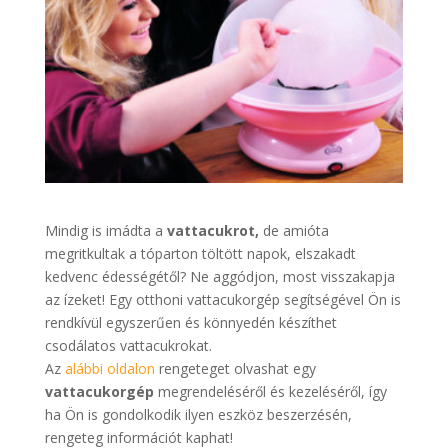
Mindig is imádta a
vattacukrot,
de amióta
megritkultak a tóparton töltött napok, elszakadt
kedvenc édességétől? Ne aggódjon, most visszakapja
az ízeket! Egy otthoni vattacukorgép segítségével Ön is
rendkívül egyszerűen és könnyedén készíthet
csodálatos vattacukrokat.
Az
alábbi oldalon
rengeteget olvashat egy
vattacukorgép
megrendeléséről és kezeléséről, így
ha Ön is gondolkodik ilyen eszköz beszerzésén,
rengeteg információt kaphat!