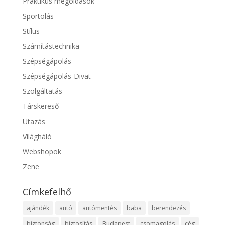
Praktikus megoldások
Sportolás
Stílus
Számítástechnika
Szépségápolás
Szépségápolás-Divat
Szolgáltatás
Társkereső
Utazás
Világháló
Webshopok
Zene
Címkefelhő
ajándék
autó
autómentés
baba
berendezés
biztonság
biztosítás
Budapest
csomagolás
cég