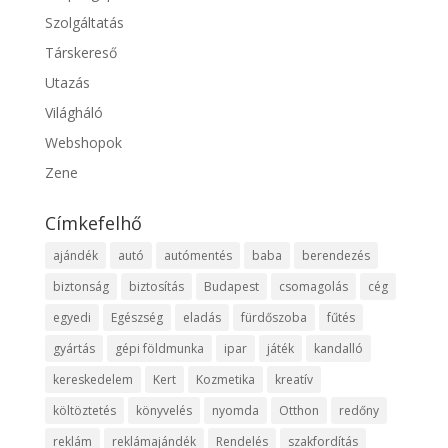
Szolgáltatás
Társkereső
Utazás
Világháló
Webshopok
Zene
Címkefelhő
ajándék
autó
autómentés
baba
berendezés
biztonság
biztosítás
Budapest
csomagolás
cég
egyedi
Egészség
eladás
fürdőszoba
fűtés
gyártás
gépi földmunka
ipar
játék
kandalló
kereskedelem
Kert
Kozmetika
kreatív
költöztetés
könyvelés
nyomda
Otthon
redőny
reklám
reklámajándék
Rendelés
szakfordítás