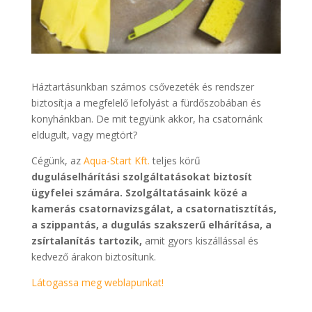
Háztartásunkban számos csővezeték és rendszer
biztosítja a megfelelő lefolyást a fürdőszobában és
konyhánkban. De mit tegyünk akkor, ha csatornánk
eldugult, vagy megtört?
Cégünk, az
Aqua-Start Kft.
teljes körű
duguláselhárítási szolgáltatásokat biztosít
ügyfelei számára. Szolgáltatásaink közé a
kamerás csatornavizsgálat, a csatornatisztítás,
a szippantás, a dugulás szakszerű elhárítása, a
zsírtalanítás tartozik,
amit gyors kiszállással és
kedvező árakon biztosítunk.
Látogassa meg weblapunkat!