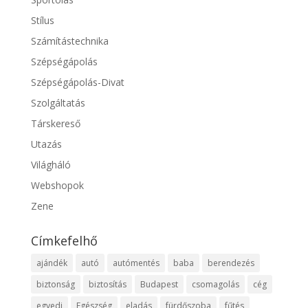
Stílus
Számítástechnika
Szépségápolás
Szépségápolás-Divat
Szolgáltatás
Társkereső
Utazás
Világháló
Webshopok
Zene
Címkefelhő
ajándék
autó
autómentés
baba
berendezés
biztonság
biztosítás
Budapest
csomagolás
cég
egyedi
Egészség
eladás
fürdőszoba
fűtés