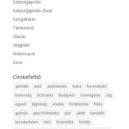
Szépségápolás
Szépségápolás-Divat
Szolgáltatás
Társkereső
Utazás
Világháló
Webshopok
Zene
Címkefelhő
ajándék
autó
autómentés
baba
berendezés
biztonság
biztosítás
Budapest
csomagolás
cég
egyedi
Egészség
eladás
fürdőszoba
fűtés
gyártás
gépi földmunka
ipar
játék
kandalló
kereskedelem
Kert
Kozmetika
kreatív