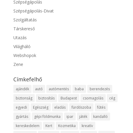
Szépségápolás
Szépségápolás-Divat
Szolgáltatás
Társkereső
Utazás
Világháló
Webshopok
Zene
Címkefelhő
ajándék
autó
autómentés
baba
berendezés
biztonság
biztosítás
Budapest
csomagolás
cég
egyedi
Egészség
eladás
fürdőszoba
fűtés
gyártás
gépi földmunka
ipar
játék
kandalló
kereskedelem
Kert
Kozmetika
kreatív