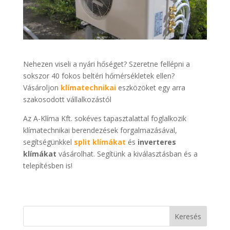
Nehezen viseli a nyári hőséget? Szeretne fellépni a
sokszor 40 fokos beltéri hőmérsékletek ellen?
Vásároljon
klímatechnikai
eszközöket egy arra
szakosodott vállalkozástól
Az A-Klíma Kft. sokéves tapasztalattal foglalkozik
klímatechnikai berendezések forgalmazásával,
segítségünkkel
split klímákat
és
inverteres
klímákat
vásárolhat. Segítünk a kiválasztásban és a
telepítésben is!