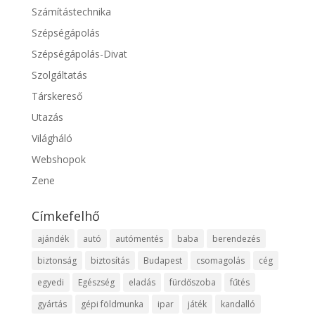
Számítástechnika
Szépségápolás
Szépségápolás-Divat
Szolgáltatás
Társkereső
Utazás
Világháló
Webshopok
Zene
Címkefelhő
ajándék
autó
autómentés
baba
berendezés
biztonság
biztosítás
Budapest
csomagolás
cég
egyedi
Egészség
eladás
fürdőszoba
fűtés
gyártás
gépi földmunka
ipar
játék
kandalló