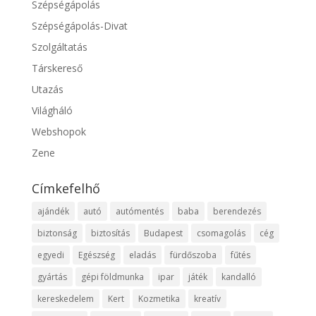
Szépségápolás
Szépségápolás-Divat
Szolgáltatás
Társkereső
Utazás
Világháló
Webshopok
Zene
Címkefelhő
ajándék
autó
autómentés
baba
berendezés
biztonság
biztosítás
Budapest
csomagolás
cég
egyedi
Egészség
eladás
fürdőszoba
fűtés
gyártás
gépi földmunka
ipar
játék
kandalló
kereskedelem
Kert
Kozmetika
kreatív