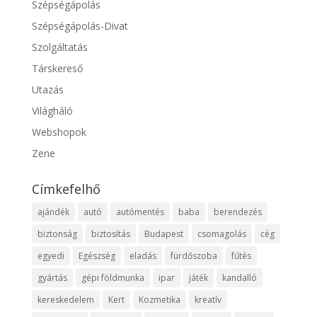
Szépségápolás
Szépségápolás-Divat
Szolgáltatás
Társkereső
Utazás
Világháló
Webshopok
Zene
Címkefelhő
ajándék
autó
autómentés
baba
berendezés
biztonság
biztosítás
Budapest
csomagolás
cég
egyedi
Egészség
eladás
fürdőszoba
fűtés
gyártás
gépi földmunka
ipar
játék
kandalló
kereskedelem
Kert
Kozmetika
kreatív