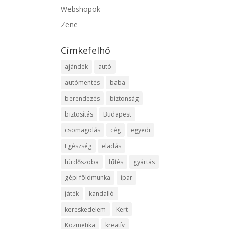
Webshopok
Zene
Címkefelhő
ajándék
autó
autómentés
baba
berendezés
biztonság
biztosítás
Budapest
csomagolás
cég
egyedi
Egészség
eladás
fürdőszoba
fűtés
gyártás
gépi földmunka
ipar
játék
kandalló
kereskedelem
Kert
Kozmetika
kreatív