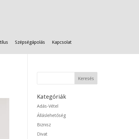
tílus
Szépségápolás
Kapcsolat
Kategóriák
Adás-Vétel
Álláslehetőség
Biznisz
Divat