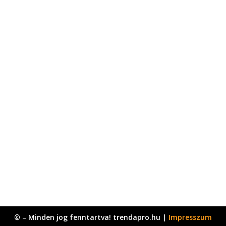
© – Minden jog fenntartva! trendapro.hu |
Impresszum