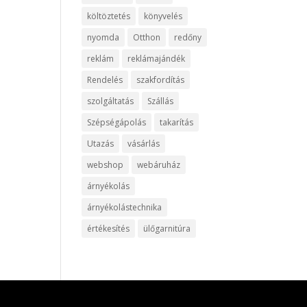
költöztetés
könyvelés
nyomda
Otthon
redőny
reklám
reklámajándék
Rendelés
szakfordítás
szolgáltatás
Szállás
Szépségápolás
takarítás
Utazás
vásárlás
webshop
webáruház
árnyékolás
árnyékolástechnika
értékesítés
ülőgarnitúra