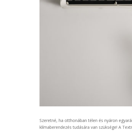
Szeretné, ha otthonában télen és nyáron egyar
klímaberendezés tudására van szüksége! A Textr