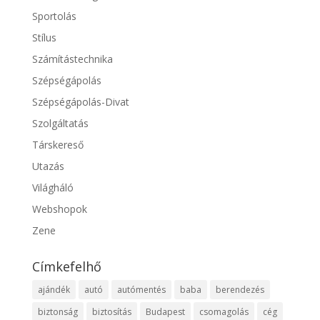
Sportolás
Stílus
Számítástechnika
Szépségápolás
Szépségápolás-Divat
Szolgáltatás
Társkereső
Utazás
Világháló
Webshopok
Zene
Címkefelhő
ajándék
autó
autómentés
baba
berendezés
biztonság
biztosítás
Budapest
csomagolás
cég