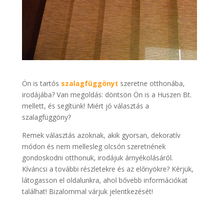
Ön is tartós
szalagfüggönyt
szeretne otthonába,
irodájába? Van megoldás: döntsön Ön is a Huszen Bt.
mellett, és segítünk! Miért jó választás a
szalagfüggöny?
Remek választás azoknak, akik gyorsan, dekoratív
módon és nem mellesleg olcsón szeretnének
gondoskodni otthonuk, irodájuk árnyékolásáról.
Kíváncsi a további részletekre és az előnyökre? Kérjük,
látogasson el oldalunkra, ahol bővebb információkat
találhat! Bizalommal várjuk jelentkezését!