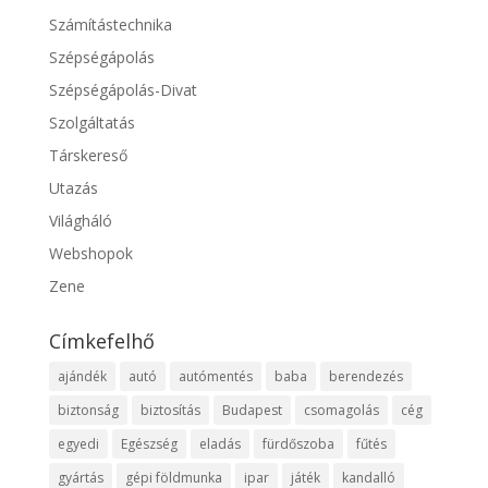
Számítástechnika
Szépségápolás
Szépségápolás-Divat
Szolgáltatás
Társkereső
Utazás
Világháló
Webshopok
Zene
Címkefelhő
ajándék
autó
autómentés
baba
berendezés
biztonság
biztosítás
Budapest
csomagolás
cég
egyedi
Egészség
eladás
fürdőszoba
fűtés
gyártás
gépi földmunka
ipar
játék
kandalló