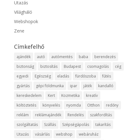
Utazás
Világháló
Webshopok
Zene
Címkefelhő
ajándék
autó
autómentés
baba
berendezés
biztonság
biztosítás
Budapest
csomagolás
cég
egyedi
Egészség
eladás
fürdőszoba
fűtés
gyártás
gépi földmunka
ipar
játék
kandalló
kereskedelem
Kert
Kozmetika
kreatív
költöztetés
könyvelés
nyomda
Otthon
redőny
reklám
reklámajándék
Rendelés
szakfordítás
szolgáltatás
Szállás
Szépségápolás
takarítás
Utazás
vásárlás
webshop
webáruház