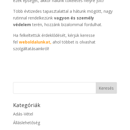
ezek épségét, akkor nálunk tökéletes helyre jött!
Több évtizedes tapasztalattal a hátunk mögött, nagy
rutinnal rendelkezünk
vagyon és személy
védelem
terén, hozzánk bizalommal fordulhat.
Ha felkeltettük érdeklődését, kérjük keresse
fel
weboldalunkat,
ahol többet is olvashat
szolgáltatásainkról!
Kategóriák
Adás-Vétel
Álláslehetőség