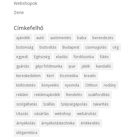
Webshopok
Zene
Címkefelhő
ajándék
autó
autómentés
baba
berendezés
biztonság
biztosítás
Budapest
csomagolás
cég
egyedi
Egészség
eladás
fürdőszoba
fűtés
gyártás
gépi földmunka
ipar
játék
kandalló
kereskedelem
Kert
Kozmetika
kreatív
költöztetés
könyvelés
nyomda
Otthon
redőny
reklám
reklámajándék
Rendelés
szakfordítás
szolgáltatás
Szállás
Szépségápolás
takarítás
Utazás
vásárlás
webshop
webáruház
árnyékolás
árnyékolástechnika
értékesítés
ülőgarnitúra