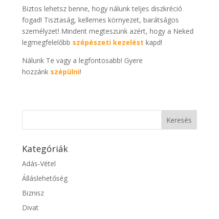
Biztos lehetsz benne, hogy nálunk teljes diszkréció
fogad! Tisztaság, kellemes környezet, barátságos
személyzet! Mindent megteszünk azért, hogy a Neked
legmegfelelőbb
szépészeti kezelést
kapd!
Nálunk Te vagy a legfontosabb! Gyere
hozzánk
szépülni
!
Kategóriák
Adás-Vétel
Álláslehetőség
Biznisz
Divat