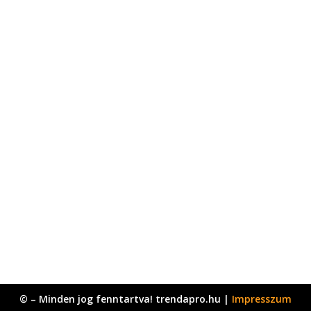
© – Minden jog fenntartva! trendapro.hu |
Impresszum