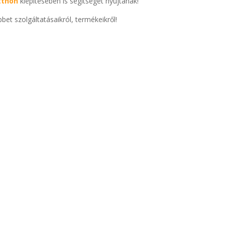
otthon
kiépítésében is segítséget nyújtanak!
et szolgáltatásaikról, termékeikről!