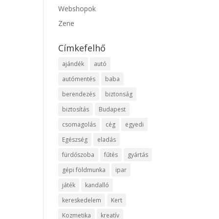
Webshopok
Zene
Címkefelhő
ajándék
autó
autómentés
baba
berendezés
biztonság
biztosítás
Budapest
csomagolás
cég
egyedi
Egészség
eladás
fürdőszoba
fűtés
gyártás
gépi földmunka
ipar
játék
kandalló
kereskedelem
Kert
Kozmetika
kreatív