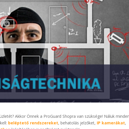
 üzletét? Akkor Önnek a ProGuard Shopra van szüksége! Náluk minde
kell:
beléptető rendszereket
, behatolás jelzőket,
IP kamerákat
,