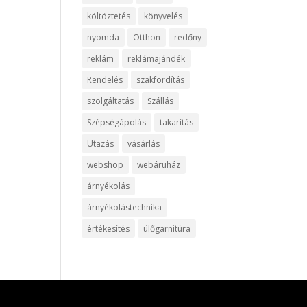
költöztetés
könyvelés
nyomda
Otthon
redőny
reklám
reklámajándék
Rendelés
szakfordítás
szolgáltatás
Szállás
Szépségápolás
takarítás
Utazás
vásárlás
webshop
webáruház
árnyékolás
árnyékolástechnika
értékesítés
ülőgarnitúra