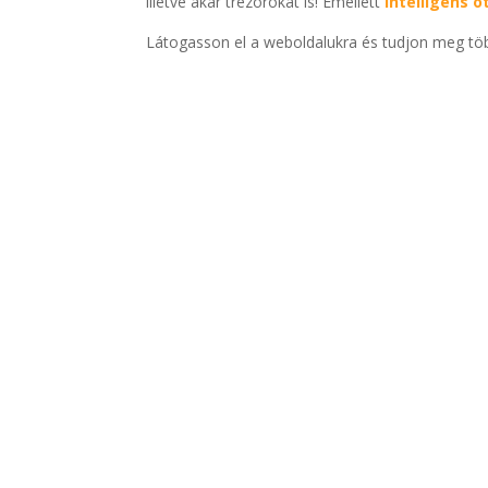
illetve akár trezorokat is! Emellett
intelligens 
Látogasson el a weboldalukra és tudjon meg több