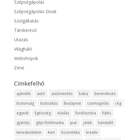
Szépségápolás
Szépségápolás-Divat
Szolgáltatás
Társkereső
Utazás
Világháló
Webshopok
Zene
Címkefelhő
ajándék
autó
autómentés
baba
berendezés
biztonság
biztosítás
Budapest
csomagolás
cég
egyedi
Egészség
eladás
fürdőszoba
fűtés
gyártás
gépi földmunka
ipar
játék
kandalló
kereskedelem
Kert
Kozmetika
kreatív