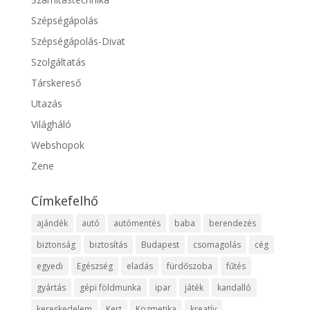
Szépségápolás
Szépségápolás-Divat
Szolgáltatás
Társkereső
Utazás
Világháló
Webshopok
Zene
Címkefelhő
ajándék
autó
autómentés
baba
berendezés
biztonság
biztosítás
Budapest
csomagolás
cég
egyedi
Egészség
eladás
fürdőszoba
fűtés
gyártás
gépi földmunka
ipar
játék
kandalló
kereskedelem
Kert
Kozmetika
kreatív