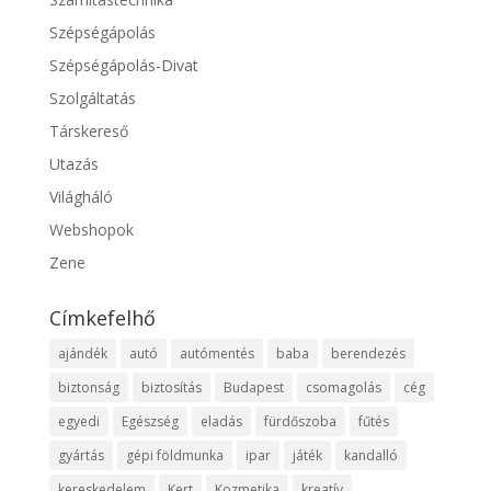
Szépségápolás
Szépségápolás-Divat
Szolgáltatás
Társkereső
Utazás
Világháló
Webshopok
Zene
Címkefelhő
ajándék
autó
autómentés
baba
berendezés
biztonság
biztosítás
Budapest
csomagolás
cég
egyedi
Egészség
eladás
fürdőszoba
fűtés
gyártás
gépi földmunka
ipar
játék
kandalló
kereskedelem
Kert
Kozmetika
kreatív