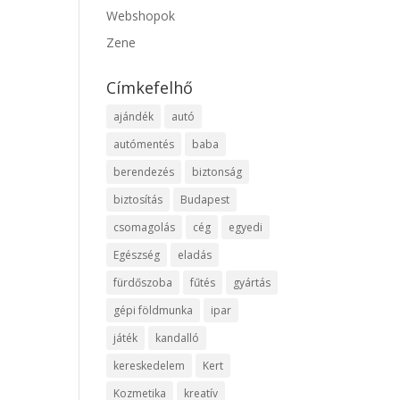
Webshopok
Zene
Címkefelhő
ajándék
autó
autómentés
baba
berendezés
biztonság
biztosítás
Budapest
csomagolás
cég
egyedi
Egészség
eladás
fürdőszoba
fűtés
gyártás
gépi földmunka
ipar
játék
kandalló
kereskedelem
Kert
Kozmetika
kreatív