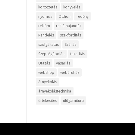
költöztetés
könyvelés
nyomda
Otthon
redőny
reklám
reklámajándék
Rendelés
szakfordítás
szolgáltatás
Szállás
Szépségápolás
takarítás
Utazás
vásárlás
webshop
webáruház
árnyékolás
árnyékolástechnika
értékesítés
ülőgarnitúra