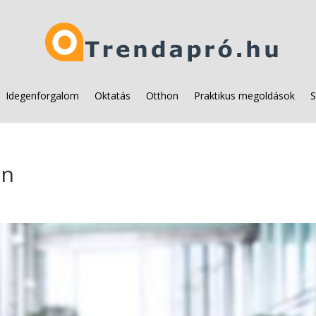
Idegenforgalom
Oktatás
Otthon
Praktikus megoldások
S
on