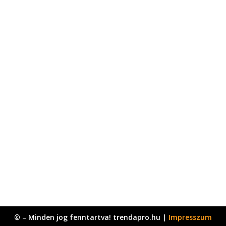
© – Minden jog fenntartva! trendapro.hu |
Impresszum