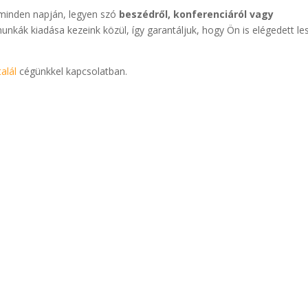
 minden napján, legyen szó
beszédről, konferenciáról vagy
munkák kiadása kezeink közül, így garantáljuk, hogy Ön is elégedett le
alál
cégünkkel kapcsolatban.