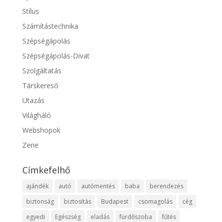
Stílus
Számítástechnika
Szépségápolás
Szépségápolás-Divat
Szolgáltatás
Társkereső
Utazás
Világháló
Webshopok
Zene
Címkefelhő
ajándék
autó
autómentés
baba
berendezés
biztonság
biztosítás
Budapest
csomagolás
cég
egyedi
Egészség
eladás
fürdőszoba
fűtés