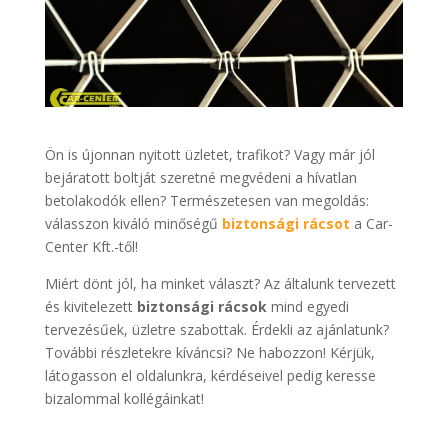
Ön is újonnan nyitott üzletet, trafikot? Vagy már jól
bejáratott boltját szeretné megvédeni a hívatlan
betolakodók ellen? Természetesen van megoldás:
válasszon kiváló minőségű
biztonsági rácsot
a Car-
Center Kft.-től!
Miért dönt jól, ha minket választ? Az általunk tervezett
és kivitelezett
biztonsági rácsok
mind egyedi
tervezésűek, üzletre szabottak. Érdekli az ajánlatunk?
További részletekre kíváncsi? Ne habozzon! Kérjük,
látogasson el oldalunkra, kérdéseivel pedig keresse
bizalommal kollégáinkat!