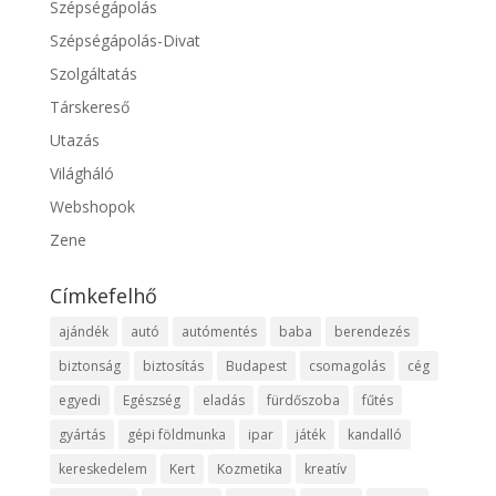
Szépségápolás
Szépségápolás-Divat
Szolgáltatás
Társkereső
Utazás
Világháló
Webshopok
Zene
Címkefelhő
ajándék
autó
autómentés
baba
berendezés
biztonság
biztosítás
Budapest
csomagolás
cég
egyedi
Egészség
eladás
fürdőszoba
fűtés
gyártás
gépi földmunka
ipar
játék
kandalló
kereskedelem
Kert
Kozmetika
kreatív