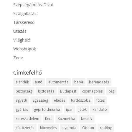
Szépségápolás-Divat
Szolgáltatás
Társkereső
Utazás
Világháló
Webshopok
Zene
Címkefelhő
ajándék
autó
autómentés
baba
berendezés
biztonság
biztosítás
Budapest
csomagolás
cég
egyedi
Egészség
eladás
fürdőszoba
fűtés
gyártás
gépi földmunka
ipar
játék
kandalló
kereskedelem
Kert
Kozmetika
kreatív
költöztetés
könyvelés
nyomda
Otthon
redőny