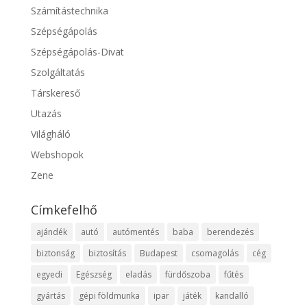
Számítástechnika
Szépségápolás
Szépségápolás-Divat
Szolgáltatás
Társkereső
Utazás
Világháló
Webshopok
Zene
Címkefelhő
ajándék
autó
autómentés
baba
berendezés
biztonság
biztosítás
Budapest
csomagolás
cég
egyedi
Egészség
eladás
fürdőszoba
fűtés
gyártás
gépi földmunka
ipar
játék
kandalló