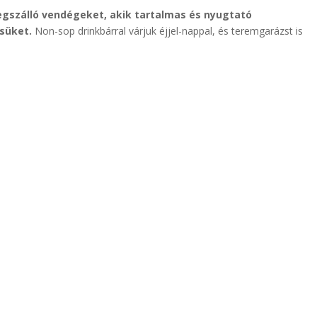
egszálló vendégeket, akik tartalmas és nyugtató
ésüket.
Non-sop drinkbárral várjuk éjjel-nappal, és teremgarázst is