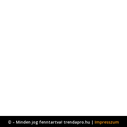
© – Minden jog fenntartva! trendapro.hu |
Impresszum