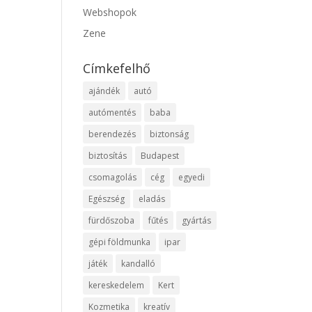
Webshopok
Zene
Címkefelhő
ajándék
autó
autómentés
baba
berendezés
biztonság
biztosítás
Budapest
csomagolás
cég
egyedi
Egészség
eladás
fürdőszoba
fűtés
gyártás
gépi földmunka
ipar
játék
kandalló
kereskedelem
Kert
Kozmetika
kreatív