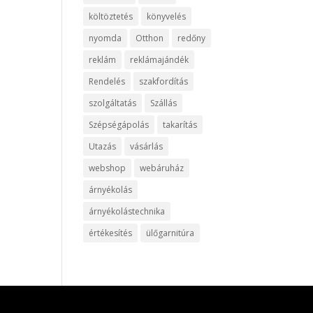
költöztetés
könyvelés
nyomda
Otthon
redőny
reklám
reklámajándék
Rendelés
szakfordítás
szolgáltatás
Szállás
Szépségápolás
takarítás
Utazás
vásárlás
webshop
webáruház
árnyékolás
árnyékolástechnika
értékesítés
ülőgarnitúra