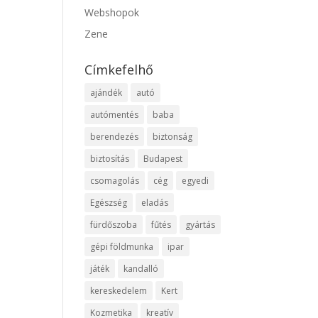
Webshopok
Zene
Címkefelhő
ajándék
autó
autómentés
baba
berendezés
biztonság
biztosítás
Budapest
csomagolás
cég
egyedi
Egészség
eladás
fürdőszoba
fűtés
gyártás
gépi földmunka
ipar
játék
kandalló
kereskedelem
Kert
Kozmetika
kreatív