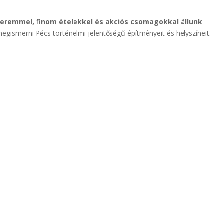
yteremmel, finom ételekkel és akciós csomagokkal állunk
megismerni Pécs történelmi jelentőségű építményeit és helyszíneit.