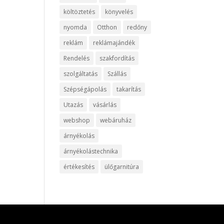
költöztetés
könyvelés
nyomda
Otthon
redőny
reklám
reklámajándék
Rendelés
szakfordítás
szolgáltatás
Szállás
Szépségápolás
takarítás
Utazás
vásárlás
webshop
webáruház
árnyékolás
árnyékolástechnika
értékesítés
ülőgarnitúra