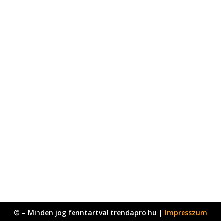
© – Minden jog fenntartva! trendapro.hu |
Impresszum