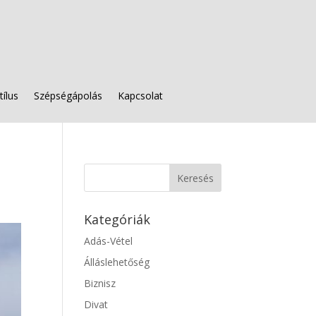
tílus
Szépségápolás
Kapcsolat
Kategóriák
Adás-Vétel
Álláslehetőség
Biznisz
Divat