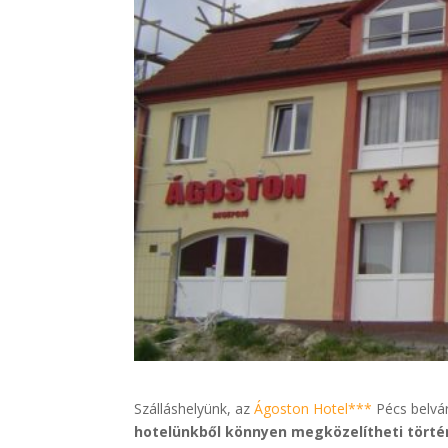
Szálláshelyünk, az
Ágoston Hotel***
Pécs belvá
hotelünkből könnyen megközelítheti törté