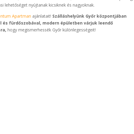
si lehetőséget nyújtanak kicsiknek és nagyoknak.
entum Apartman
ajánlatait!
Szálláshelyünk Győr központjában
al és fürdőszobával, modern épületben várjuk leendő
ra,
hogy megismerhessék Győr különlegességeit!