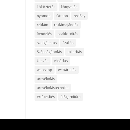
költöztetés
könyvelés
nyomda
Otthon
redőny
reklám
reklámajándék
Rendelés
szakfordítás
szolgáltatás
Szállás
Szépségápolás
takarítás
Utazás
vásárlás
webshop
webáruház
árnyékolás
árnyékolástechnika
értékesítés
ülőgarnitúra