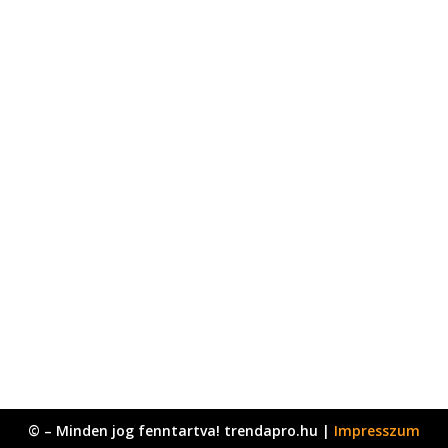
© – Minden jog fenntartva! trendapro.hu |
Impresszum