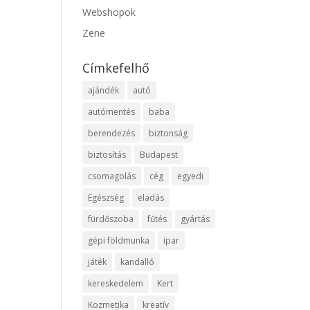
Webshopok
Zene
Címkefelhő
ajándék
autó
autómentés
baba
berendezés
biztonság
biztosítás
Budapest
csomagolás
cég
egyedi
Egészség
eladás
fürdőszoba
fűtés
gyártás
gépi földmunka
ipar
játék
kandalló
kereskedelem
Kert
Kozmetika
kreatív