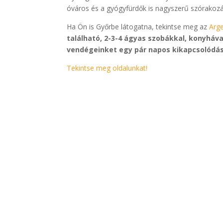
óváros és a gyógyfürdők is nagyszerű szórakozá
Ha Ön is Győrbe látogatna, tekintse meg az
Arg
található, 2-3-4 ágyas szobákkal, konyháv
vendégeinket egy pár napos kikapcsolódás
Tekintse meg oldalunkat!