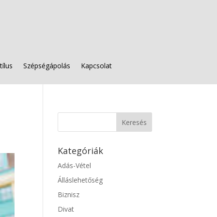
tílus
Szépségápolás
Kapcsolat
Kategóriák
Adás-Vétel
Álláslehetőség
Biznisz
Divat